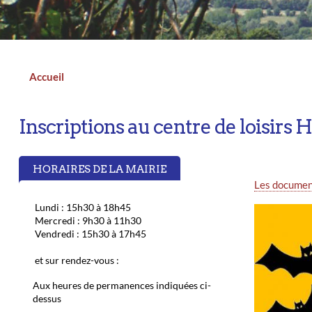
n
a
d
t
i
I
l
n
Accueil
Fil
d'Ariane
Inscriptions au centre de loisirs
HORAIRES DE LA MAIRIE
Les document
Lundi : 15h30 à 18h45
Mercredi : 9h30 à 11h30
Vendredi : 15h30 à 17h45
et sur rendez-vous :
Aux heures de permanences indiquées ci-
dessus