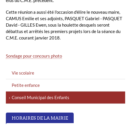
élus du C.M.E. précédent.
Cette réunion a aussi été l'occasion d'élire le nouveau maire,
CAMUS Emilie et ses adjoints, PASQUET Gabriel - PASQUET
David - GILLES Ewen, sous la houlette desquels seront
débattus et arrêtés les premiers projets lors de la séance du
C.M.E. courant janvier 2018.
Sondage pour concours photo
MENU
Vie scolaire
GAUCHE
Petite enfance
Conseil Municipal des Enfants
HORAIRES DE LA MAIRIE