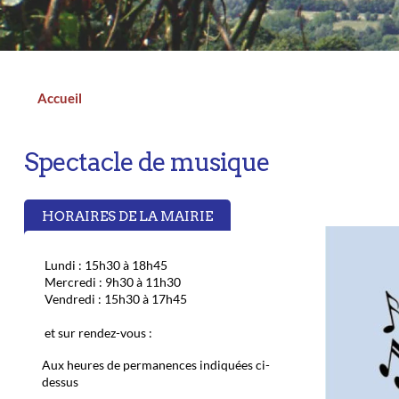
n
a
d
t
i
I
l
n
Accueil
Fil
d'Ariane
Spectacle de musique
HORAIRES DE LA MAIRIE
Lundi : 15h30 à 18h45
Mercredi : 9h30 à 11h30
Vendredi : 15h30 à 17h45
et sur rendez-vous :
Aux heures de permanences indiquées ci-
dessus