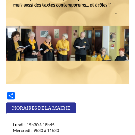
P
a
HORAIRES DE LA MAIRIE
r
t
Lundi : 15h30 à 18h45
a
Mercredi : 9h30 à 11h30
g