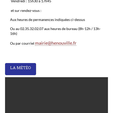
Vendredi : 15h30 à 17h45
e
r
et sur rendez-vous :
Aux heures de permanences indiquées ci-dessus
Ou au 02.35.32.02.07 aux heures de bureau (8h-12h / 13h-
16h)
mairie@henouville.fr
Ou par courriel
LA MÉTÉO