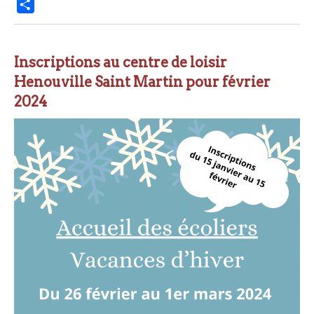
P
a
r
t
Inscriptions au centre de loisir
a
Henouville Saint Martin pour février
g
2024
e
r