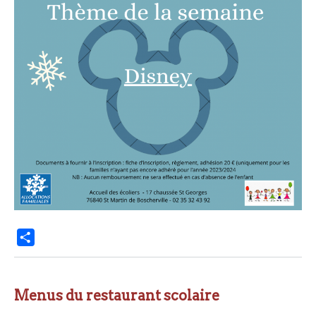
P
a
r
t
Menus du restaurant scolaire
a