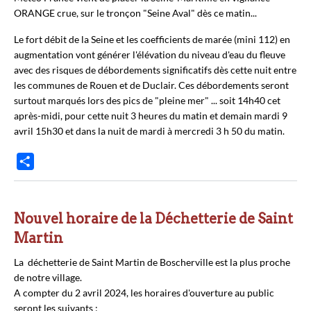
ORANGE crue, sur le tronçon "Seine Aval" dès ce matin...
Le fort débit de la Seine et les coefficients de marée (mini 112) en
augmentation vont générer l'élévation du niveau d'eau du fleuve
avec des risques de débordements significatifs dès cette nuit entre
les communes de Rouen et de Duclair. Ces débordements seront
surtout marqués lors des pics de "pleine mer" ... soit 14h40 cet
après-midi, pour cette nuit 3 heures du matin et demain mardi 9
avril 15h30 et dans la nuit de mardi à mercredi 3 h 50 du matin.
P
a
r
t
Nouvel horaire de la Déchetterie de Saint
a
Martin
g
La déchetterie de Saint Martin de Boscherville est la plus proche
e
de notre village.
r
A compter du 2 avril 2024, les horaires d'ouverture au public
seront les suivants :