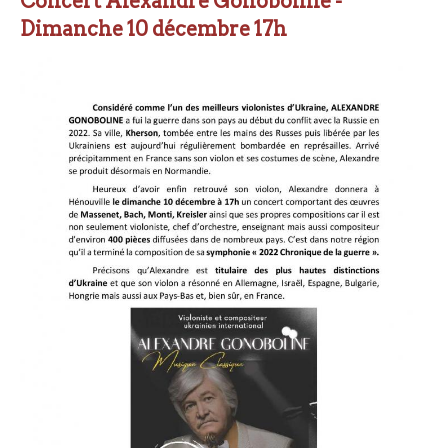
Concert Alexandre Gonoboline -
a
Dimanche 10 décembre 17h
g
e
r