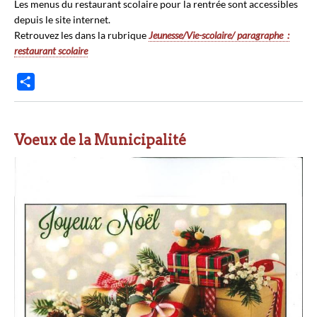
Les menus du restaurant scolaire pour la rentrée sont accessibles
g
depuis le site internet.
e
Retrouvez les dans la rubrique
Jeunesse/Vie-scolaire/ paragraphe :
r
restaurant scolaire
P
a
r
t
Voeux de la Municipalité
a
g
e
r