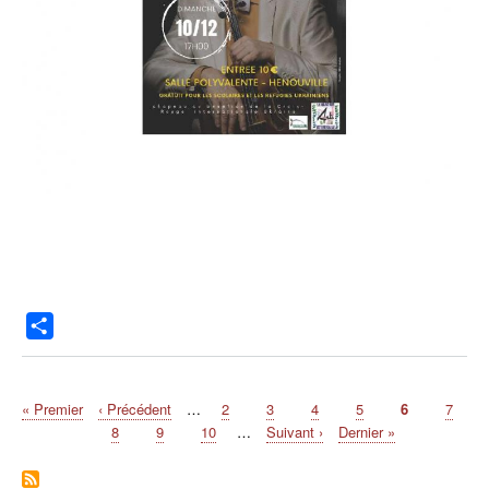
P
a
r
t
Première
« Premier
Page
‹ Précédent
…
Page
2
Page
3
Page
4
Page
5
Page
6
Page
7
Pagination
page
précédente
Page
8
Page
9
Page
10
…
Page
Suivant ›
Dernière
Dernier »
a
suivante
page
g
e