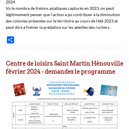
2024
Vu le nombre de frelons asiatiques capturés en 2023, on peut
légitimement penser que l'action a pu contribuer à la diminution
des colonies présentes sur le territoire au cours de l'été 2023 et
peut-être à freiner la prédation sur les abeilles des ruchers.
P
a
r
t
Centre de loisirs Saint Martin Hénouville
a
février 2024 - demandez le programme
g
e
r