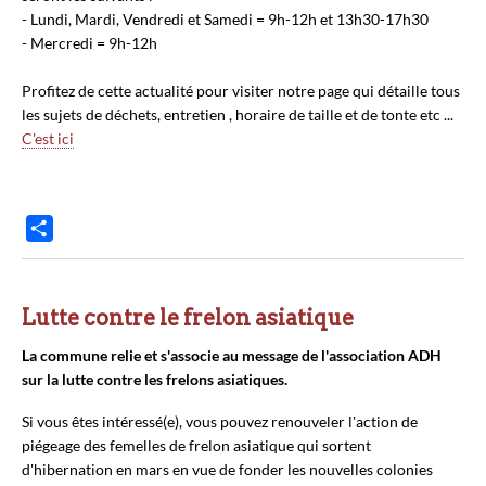
- Lundi, Mardi, Vendredi et Samedi = 9h-12h et 13h30-17h30
- Mercredi = 9h-12h
Profitez de cette actualité pour visiter notre page qui détaille tous
les sujets de déchets, entretien , horaire de taille et de tonte etc ...
C'est ici
P
a
r
t
Lutte contre le frelon asiatique
a
La commune relie et s'associe au message de l'association ADH
g
sur la lutte contre les frelons asiatiques.
e
r
Si vous êtes intéressé(e), vous pouvez renouveler l'action de
piégeage des femelles de frelon asiatique qui sortent
d'hibernation en mars en vue de fonder les nouvelles colonies