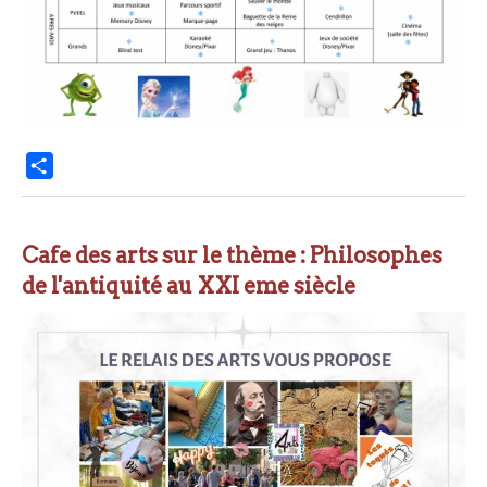
P
a
r
t
Cafe des arts sur le thème : Philosophes
a
de l'antiquité au XXI eme siècle
g
e
r